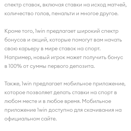
спектр ставок, включая ставки на исход матчей,
количество голов, пенальти и многое другое.
Кроме того, 1win предлагает широкий спектр
бонусов и акций, которые помогут вам начать
свою карьеру в мире ставок на спорт.
Например, новый игрок может получить бонус
в 100% от суммы первого депозита.
Также, 1win предлагает мобильное приложение,
которое позволяет делать ставки на спорт в
любом месте и в любое время. Мобильное
приложение 1win доступно для скачивания на
официальном сайте.