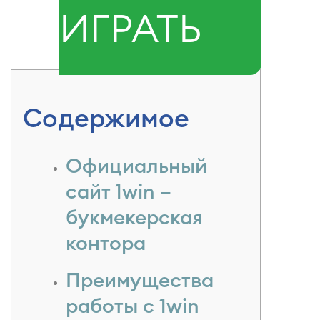
ИГРАТЬ
Содержимое
Официальный
сайт 1win –
букмекерская
контора
Преимущества
работы с 1win