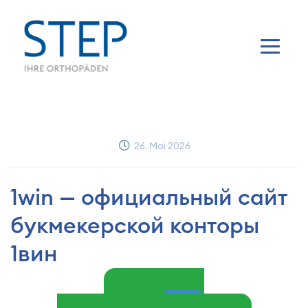
26. Mai 2026
1win — официальный сайт
букмекерской конторы
1вин