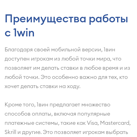
Преимущества работы
с 1win
Благодаря своей мобильной версии, 1вин
доступен игрокам из любой точки мира, что
позволяет им делать ставки в любое время и из
любой точки. Это особенно важно для тех, кто
хочет делать ставки на ходу.
Кроме того, 1вин предлагает множество
способов оплаты, включая популярные
платежные системы, такие как Visa, Mastercard,
Skrill и другие. Это позволяет игрокам выбрать