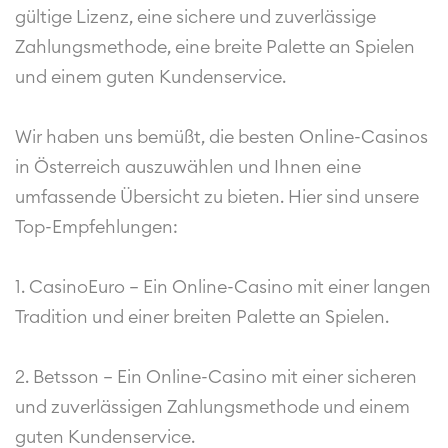
gültige Lizenz, eine sichere und zuverlässige
Zahlungsmethode, eine breite Palette an Spielen
und einem guten Kundenservice.
Wir haben uns bemüßt, die besten Online-Casinos
in Österreich auszuwählen und Ihnen eine
umfassende Übersicht zu bieten. Hier sind unsere
Top-Empfehlungen:
1. CasinoEuro – Ein Online-Casino mit einer langen
Tradition und einer breiten Palette an Spielen.
2. Betsson – Ein Online-Casino mit einer sicheren
und zuverlässigen Zahlungsmethode und einem
guten Kundenservice.