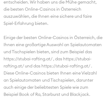
entscheiden. Wir haben uns die Mühe gemacht,
die besten Online-Casinos in Österreich
auszuwählen, die Ihnen eine sichere und faire
Spiel-Erfahrung bieten.
Einige der besten Online-Casinos in Österreich, die
Ihnen eine großartige Auswahl an Spielautomaten
und Tischspielen bieten, sind zum Beispiel das
https://stubai-rafting.at/ , das https://stubai-
rafting.at/ und das https://stubai-rafting.at/ .
Diese Online-Casinos bieten Ihnen eine Vielzahl
an Spielautomaten und Tischspielen, darunter
auch einige der beliebtesten Spiele wie zum
Beispiel Book of Ra, Starburst und Blackjack.