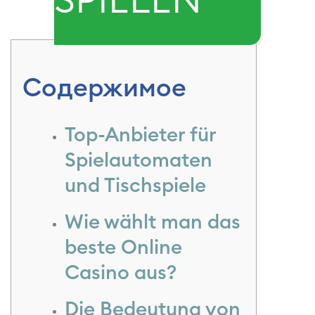
SPIELEN
Содержимое
Top-Anbieter für
Spielautomaten
und Tischspiele
Wie wählt man das
beste Online
Casino aus?
Die Bedeutung von