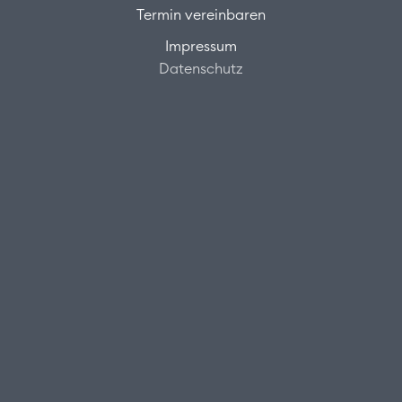
Termin vereinbaren
Impressum
Datenschutz