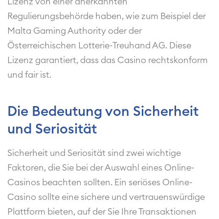
Lizenz von einer anerkannten
Regulierungsbehörde haben, wie zum Beispiel der
Malta Gaming Authority oder der
Österreichischen Lotterie-Treuhand AG. Diese
Lizenz garantiert, dass das Casino rechtskonform
und fair ist.
Die Bedeutung von Sicherheit
und Seriosität
Sicherheit und Seriosität sind zwei wichtige
Faktoren, die Sie bei der Auswahl eines Online-
Casinos beachten sollten. Ein seriöses Online-
Casino sollte eine sichere und vertrauenswürdige
Plattform bieten, auf der Sie Ihre Transaktionen