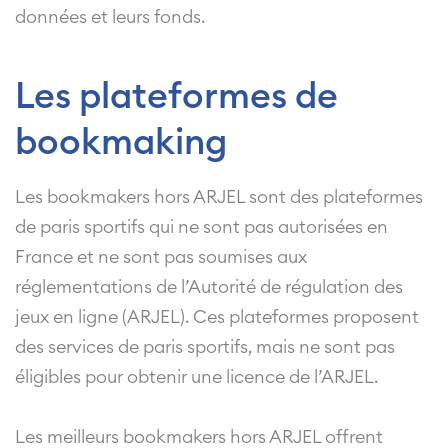
données et leurs fonds.
Les plateformes de
bookmaking
Les bookmakers hors ARJEL sont des plateformes
de paris sportifs qui ne sont pas autorisées en
France et ne sont pas soumises aux
réglementations de l’Autorité de régulation des
jeux en ligne (ARJEL). Ces plateformes proposent
des services de paris sportifs, mais ne sont pas
éligibles pour obtenir une licence de l’ARJEL.
Les meilleurs bookmakers hors ARJEL offrent