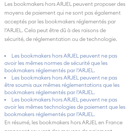
Les bookmakers hors ARJEL peuvent proposer des
moyens de paiement qui ne sont pas également
acceptés par les bookmakers réglementés par
l’ARJEL. Cela peut être dû à des raisons de
sécurité, de réglementation ou de technologie.
Les bookmakers hors ARJEL peuvent ne pas
avoir les mêmes normes de sécurité que les
bookmakers réglementés par l’ARJEL.
Les bookmakers hors ARJEL peuvent ne pas
être soumis aux mêmes réglementations que les
bookmakers réglementés par l’ARJEL.
Les bookmakers hors ARJEL peuvent ne pas
avoir les mêmes technologies de paiement que les
bookmakers réglementés par l’ARJEL.
En résumé, les bookmakers hors ARJEL en France