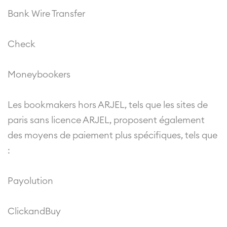
Bank Wire Transfer
Check
Moneybookers
Les bookmakers hors ARJEL, tels que les sites de
paris sans licence ARJEL, proposent également
des moyens de paiement plus spécifiques, tels que
:
Payolution
ClickandBuy