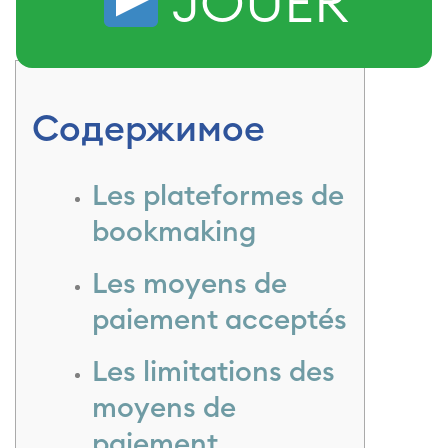
JOUER
Содержимое
Les plateformes de
bookmaking
Les moyens de
paiement acceptés
Les limitations des
moyens de
paiement