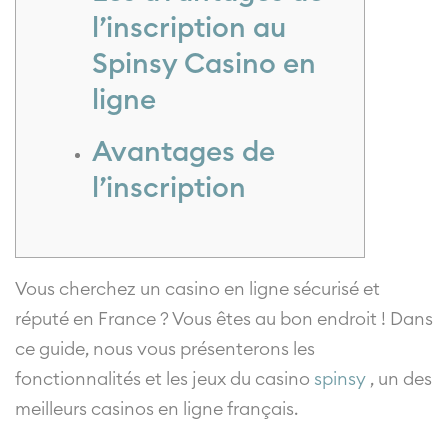
l’inscription au
Spinsy Casino en
ligne
Avantages de
l’inscription
Vous cherchez un casino en ligne sécurisé et
réputé en France ? Vous êtes au bon endroit ! Dans
ce guide, nous vous présenterons les
fonctionnalités et les jeux du casino
spinsy
, un des
meilleurs casinos en ligne français.