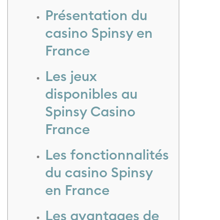
Présentation du
casino Spinsy en
France
Les jeux
disponibles au
Spinsy Casino
France
Les fonctionnalités
du casino Spinsy
en France
Les avantages de