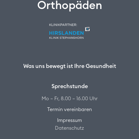
Orthopäden
Was uns bewegt ist Ihre Gesundheit
Sprechstunde
Mo – Fr, 8.00 – 16.00 Uhr
Termin vereinbaren
Impressum
Datenschutz