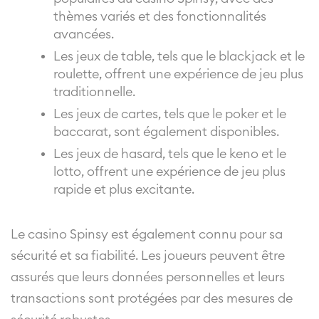
thèmes variés et des fonctionnalités
avancées.
Les jeux de table, tels que le blackjack et le
roulette, offrent une expérience de jeu plus
traditionnelle.
Les jeux de cartes, tels que le poker et le
baccarat, sont également disponibles.
Les jeux de hasard, tels que le keno et le
lotto, offrent une expérience de jeu plus
rapide et plus excitante.
Le casino Spinsy est également connu pour sa
sécurité et sa fiabilité. Les joueurs peuvent être
assurés que leurs données personnelles et leurs
transactions sont protégées par des mesures de