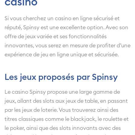
casino
Si vous cherchez un casino en ligne sécurisé et
réputé, Spinsy est une excellente option. Avec son
offre de jeux variée et ses fonctionnalités
innovantes, vous serez en mesure de profiter d’une
expérience de jeu en ligne unique et sécurisée.
Les jeux proposés par Spinsy
Le casino Spinsy propose une large gamme de
jeux, allant des slots aux jeux de table, en passant
par les jeux de loterie. Vous trouverez ainsi des
titres classiques comme le blackjack, le roulette et
le poker, ainsi que des slots innovants avec des