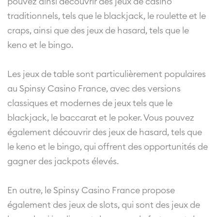
pouvez ainsi découvrir des jeux de casino
traditionnels, tels que le blackjack, le roulette et le
craps, ainsi que des jeux de hasard, tels que le
keno et le bingo.
Les jeux de table sont particulièrement populaires
au Spinsy Casino France, avec des versions
classiques et modernes de jeux tels que le
blackjack, le baccarat et le poker. Vous pouvez
également découvrir des jeux de hasard, tels que
le keno et le bingo, qui offrent des opportunités de
gagner des jackpots élevés.
En outre, le Spinsy Casino France propose
également des jeux de slots, qui sont des jeux de