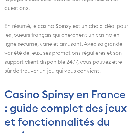
questions.
En résumé, le casino Spinsy est un choix idéal pour
les joueurs français qui cherchent un casino en
ligne sécurisé, varié et amusant. Avec sa grande
variété de jeux, ses promotions régulières et son
support client disponible 24/7, vous pouvez être
sûr de trouver un jeu qui vous convient.
Casino Spinsy en France
: guide complet des jeux
et fonctionnalités du