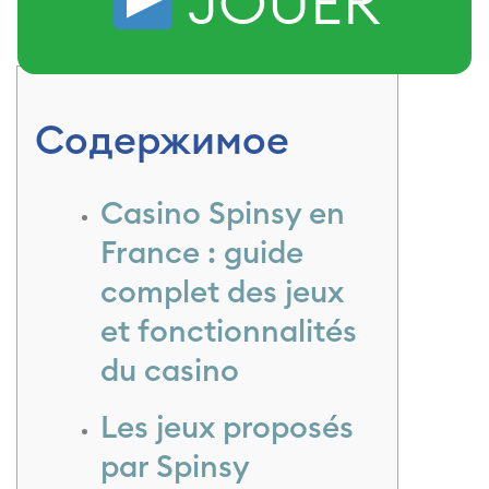
JOUER
Содержимое
Casino Spinsy en
France : guide
complet des jeux
et fonctionnalités
du casino
Les jeux proposés
par Spinsy