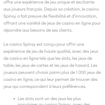
offre une expérience de jeu unique et excitante
aux joueurs français. Depuis sa création, le casino
Spinsy a fait preuve de flexibilité et d’innovation,
offrant une variété de jeux de casino en ligne pour
répondre aux besoins de ses clients.
Le casino Spinsy est conçu pour offrir une
expérience de jeu de haute qualité, avec des jeux
de casino en ligne tels que les slots, les jeux de
table, les jeux de cartes et les jeux de hasard. Les
joueurs peuvent choisir parmi plus de 1 000 jeux de
casino en ligne, ce qui leur permet de trouver des
jeux qui correspondent à leurs préférences.
Les slots sont un des jeux les plus
populaires au casino Spinsy, avec des