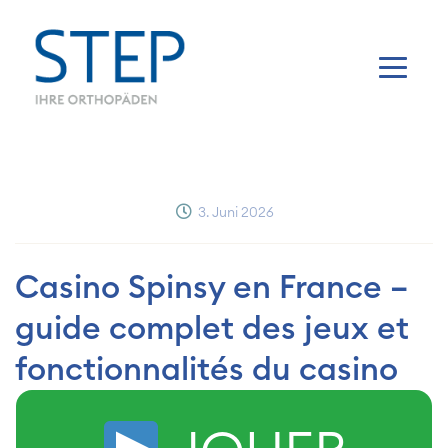
3. Juni 2026
Casino Spinsy en France –
guide complet des jeux et
fonctionnalités du casino