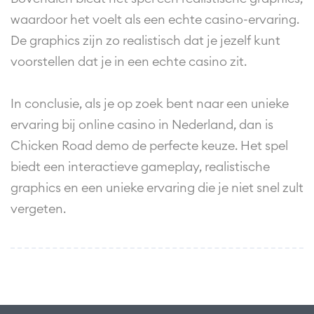
waardoor het voelt als een echte casino-ervaring.
De graphics zijn zo realistisch dat je jezelf kunt
voorstellen dat je in een echte casino zit.
In conclusie, als je op zoek bent naar een unieke
ervaring bij online casino in Nederland, dan is
Chicken Road demo de perfecte keuze. Het spel
biedt een interactieve gameplay, realistische
graphics en een unieke ervaring die je niet snel zult
vergeten.