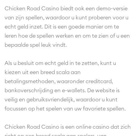
Chicken Road Casino biedt ook een demo-versie
van zijn spellen, waardoor u kunt proberen voor u
echt geld inzet. Dit is een goede manier om te
leren hoe de spellen werken en om te zien of u een
bepaalde spel leuk vindt.
Als u besluit om echt geld in te zetten, kunt u
kiezen uit een breed scala aan
betalingsmethoden, waaronder creditcard,
bankoverschrijding en e-wallets. De website is
veilig en gebruiksvriendelijk, waardoor u kunt
focussen op het spelen van uw favoriete spellen.
Chicken Road Casino is een online casino dat zich