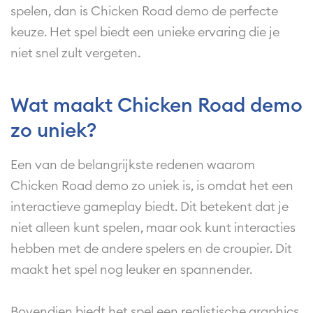
spelen, dan is Chicken Road demo de perfecte
keuze. Het spel biedt een unieke ervaring die je
niet snel zult vergeten.
Wat maakt Chicken Road demo
zo uniek?
Een van de belangrijkste redenen waarom
Chicken Road demo zo uniek is, is omdat het een
interactieve gameplay biedt. Dit betekent dat je
niet alleen kunt spelen, maar ook kunt interacties
hebben met de andere spelers en de croupier. Dit
maakt het spel nog leuker en spannender.
Bovendien biedt het spel een realistische graphics,