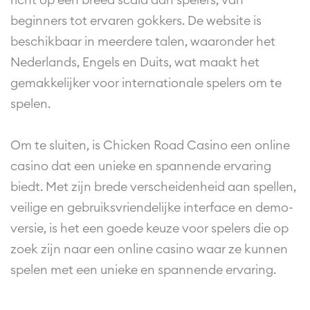
richt op een breed scala aan spelers, van
beginners tot ervaren gokkers. De website is
beschikbaar in meerdere talen, waaronder het
Nederlands, Engels en Duits, wat maakt het
gemakkelijker voor internationale spelers om te
spelen.
Om te sluiten, is Chicken Road Casino een online
casino dat een unieke en spannende ervaring
biedt. Met zijn brede verscheidenheid aan spellen,
veilige en gebruiksvriendelijke interface en demo-
versie, is het een goede keuze voor spelers die op
zoek zijn naar een online casino waar ze kunnen
spelen met een unieke en spannende ervaring.