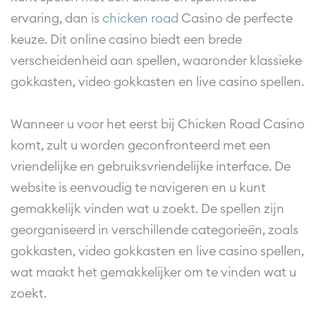
ervaring, dan is
chicken road
Casino de perfecte
keuze. Dit online casino biedt een brede
verscheidenheid aan spellen, waaronder klassieke
gokkasten, video gokkasten en live casino spellen.
Wanneer u voor het eerst bij Chicken Road Casino
komt, zult u worden geconfronteerd met een
vriendelijke en gebruiksvriendelijke interface. De
website is eenvoudig te navigeren en u kunt
gemakkelijk vinden wat u zoekt. De spellen zijn
georganiseerd in verschillende categorieën, zoals
gokkasten, video gokkasten en live casino spellen,
wat maakt het gemakkelijker om te vinden wat u
zoekt.