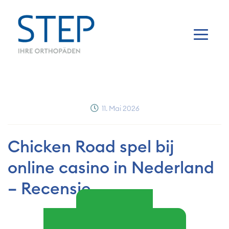
11. Mai 2026
Chicken Road spel bij
online casino in Nederland
– Recensie