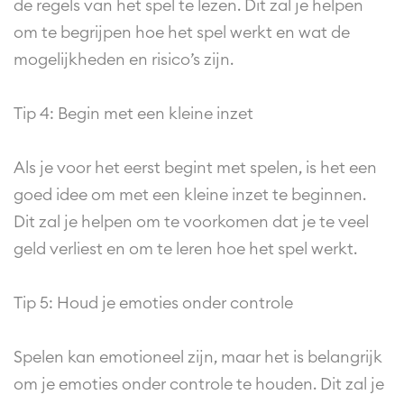
de regels van het spel te lezen. Dit zal je helpen
om te begrijpen hoe het spel werkt en wat de
mogelijkheden en risico’s zijn.
Tip 4: Begin met een kleine inzet
Als je voor het eerst begint met spelen, is het een
goed idee om met een kleine inzet te beginnen.
Dit zal je helpen om te voorkomen dat je te veel
geld verliest en om te leren hoe het spel werkt.
Tip 5: Houd je emoties onder controle
Spelen kan emotioneel zijn, maar het is belangrijk
om je emoties onder controle te houden. Dit zal je