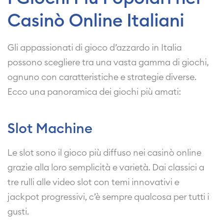
Casinò Online Italiani
Gli appassionati di gioco d’azzardo in Italia
possono scegliere tra una vasta gamma di giochi,
ognuno con caratteristiche e strategie diverse.
Ecco una panoramica dei giochi più amati:
Slot Machine
Le slot sono il gioco più diffuso nei casinò online
grazie alla loro semplicità e varietà. Dai classici a
tre rulli alle video slot con temi innovativi e
jackpot progressivi, c’è sempre qualcosa per tutti i
gusti.