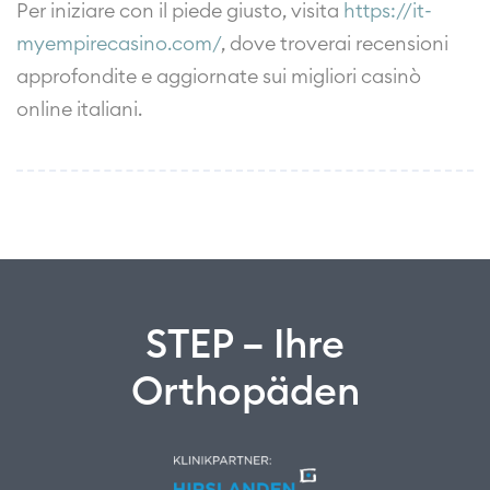
Per iniziare con il piede giusto, visita
https://it-
myempirecasino.com/
, dove troverai recensioni
approfondite e aggiornate sui migliori casinò
online italiani.
STEP – Ihre
Orthopäden