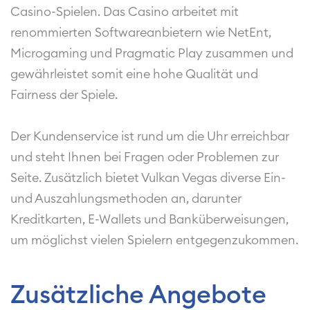
Casino-Spielen. Das Casino arbeitet mit
renommierten Softwareanbietern wie NetEnt,
Microgaming und Pragmatic Play zusammen und
gewährleistet somit eine hohe Qualität und
Fairness der Spiele.
Der Kundenservice ist rund um die Uhr erreichbar
und steht Ihnen bei Fragen oder Problemen zur
Seite. Zusätzlich bietet Vulkan Vegas diverse Ein-
und Auszahlungsmethoden an, darunter
Kreditkarten, E-Wallets und Banküberweisungen,
um möglichst vielen Spielern entgegenzukommen.
Zusätzliche Angebote