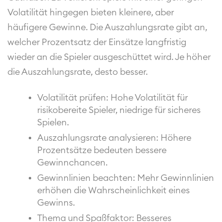
Volatilität hingegen bieten kleinere, aber
häufigere Gewinne. Die Auszahlungsrate gibt an,
welcher Prozentsatz der Einsätze langfristig
wieder an die Spieler ausgeschüttet wird. Je höher
die Auszahlungsrate, desto besser.
Volatilität prüfen:
Hohe Volatilität für
risikobereite Spieler, niedrige für sicheres
Spielen.
Auszahlungsrate analysieren:
Höhere
Prozentsätze bedeuten bessere
Gewinnchancen.
Gewinnlinien beachten:
Mehr Gewinnlinien
erhöhen die Wahrscheinlichkeit eines
Gewinns.
Thema und Spaßfaktor:
Besseres