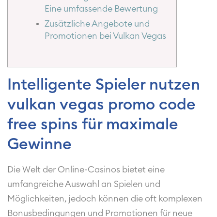
Eine umfassende Bewertung
Zusätzliche Angebote und
Promotionen bei Vulkan Vegas
Intelligente Spieler nutzen
vulkan vegas promo code
free spins für maximale
Gewinne
Die Welt der Online-Casinos bietet eine
umfangreiche Auswahl an Spielen und
Möglichkeiten, jedoch können die oft komplexen
Bonusbedingungen und Promotionen für neue