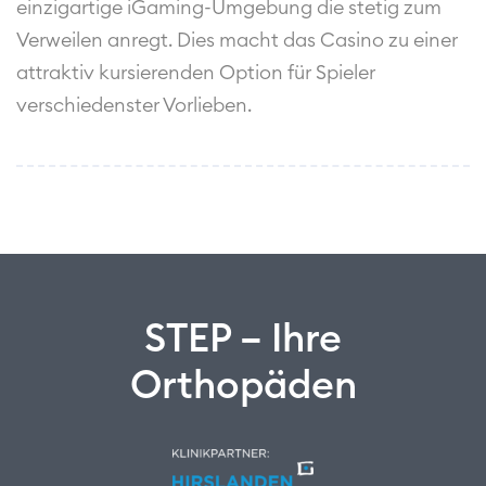
einzigartige iGaming-Umgebung die stetig zum
Verweilen anregt. Dies macht das Casino zu einer
attraktiv kursierenden Option für Spieler
verschiedenster Vorlieben.
STEP – Ihre
Orthopäden