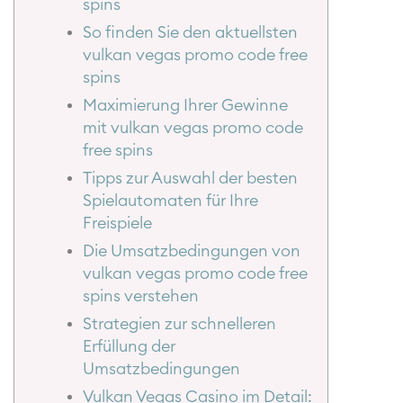
spins
So finden Sie den aktuellsten
vulkan vegas promo code free
spins
Maximierung Ihrer Gewinne
mit vulkan vegas promo code
free spins
Tipps zur Auswahl der besten
Spielautomaten für Ihre
Freispiele
Die Umsatzbedingungen von
vulkan vegas promo code free
spins verstehen
Strategien zur schnelleren
Erfüllung der
Umsatzbedingungen
Vulkan Vegas Casino im Detail: