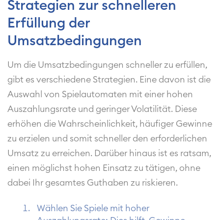
Strategien zur schnelleren
Erfüllung der
Umsatzbedingungen
Um die Umsatzbedingungen schneller zu erfüllen,
gibt es verschiedene Strategien. Eine davon ist die
Auswahl von Spielautomaten mit einer hohen
Auszahlungsrate und geringer Volatilität. Diese
erhöhen die Wahrscheinlichkeit, häufiger Gewinne
zu erzielen und somit schneller den erforderlichen
Umsatz zu erreichen. Darüber hinaus ist es ratsam,
einen möglichst hohen Einsatz zu tätigen, ohne
dabei Ihr gesamtes Guthaben zu riskieren.
Wählen Sie Spiele mit hoher