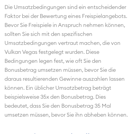
Die Umsatzbedingungen sind ein entscheidender
Faktor bei der Bewertung eines Freispielangebots.
Bevor Sie Freispiele in Anspruch nehmen können,
sollten Sie sich mit den spezifischen
Umsatzbedingungen vertraut machen, die von
Vulkan Vegas festgelegt wurden. Diese
Bedingungen legen fest, wie oft Sie den
Bonusbetrag umsetzen müssen, bevor Sie die
daraus resultierenden Gewinne auszahlen lassen
können. Ein üblicher Umsatzbetrag beträgt
beispielsweise 35x den Bonusbetrag. Dies
bedeutet, dass Sie den Bonusbetrag 35 Mal
umsetzen müssen, bevor Sie ihn abheben können.