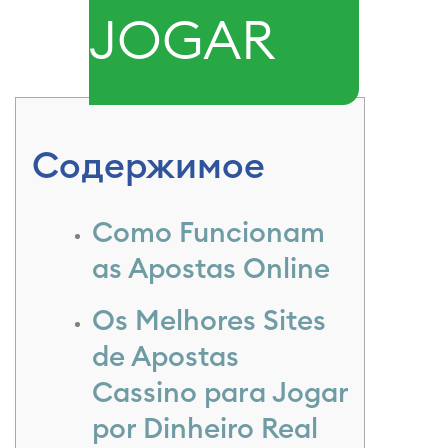
JOGAR
Содержимое
Como Funcionam
as Apostas Online
Os Melhores Sites
de Apostas
Cassino para Jogar
por Dinheiro Real