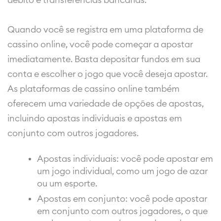
Quando você se registra em uma plataforma de
cassino online, você pode começar a apostar
imediatamente. Basta depositar fundos em sua
conta e escolher o jogo que você deseja apostar.
As plataformas de cassino online também
oferecem uma variedade de opções de apostas,
incluindo apostas individuais e apostas em
conjunto com outros jogadores.
Apostas individuais: você pode apostar em
um jogo individual, como um jogo de azar
ou um esporte.
Apostas em conjunto: você pode apostar
em conjunto com outros jogadores, o que