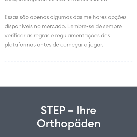
Essas são apenas algumas das melhores opções
disponíveis no mercado. Lembre-se de sempre
verificar as regras e regulamentações das
plataformas antes de começar a jogar.
STEP – Ihre
Orthopäden