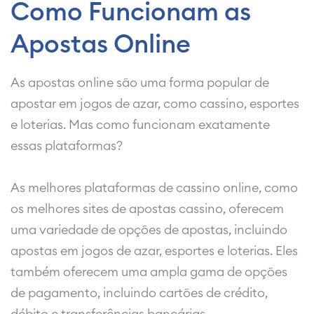
Como Funcionam as
Apostas Online
As apostas online são uma forma popular de
apostar em jogos de azar, como cassino, esportes
e loterias. Mas como funcionam exatamente
essas plataformas?
As melhores plataformas de cassino online, como
os melhores sites de apostas cassino, oferecem
uma variedade de opções de apostas, incluindo
apostas em jogos de azar, esportes e loterias. Eles
também oferecem uma ampla gama de opções
de pagamento, incluindo cartões de crédito,
débito e transferências bancárias.