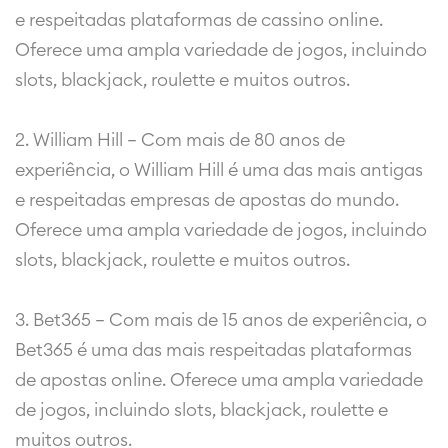
e respeitadas plataformas de cassino online.
Oferece uma ampla variedade de jogos, incluindo
slots, blackjack, roulette e muitos outros.
2. William Hill – Com mais de 80 anos de
experiência, o William Hill é uma das mais antigas
e respeitadas empresas de apostas do mundo.
Oferece uma ampla variedade de jogos, incluindo
slots, blackjack, roulette e muitos outros.
3. Bet365 – Com mais de 15 anos de experiência, o
Bet365 é uma das mais respeitadas plataformas
de apostas online. Oferece uma ampla variedade
de jogos, incluindo slots, blackjack, roulette e
muitos outros.