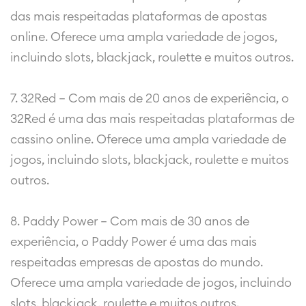
das mais respeitadas plataformas de apostas
online. Oferece uma ampla variedade de jogos,
incluindo slots, blackjack, roulette e muitos outros.
7. 32Red – Com mais de 20 anos de experiência, o
32Red é uma das mais respeitadas plataformas de
cassino online. Oferece uma ampla variedade de
jogos, incluindo slots, blackjack, roulette e muitos
outros.
8. Paddy Power – Com mais de 30 anos de
experiência, o Paddy Power é uma das mais
respeitadas empresas de apostas do mundo.
Oferece uma ampla variedade de jogos, incluindo
slots, blackjack, roulette e muitos outros.