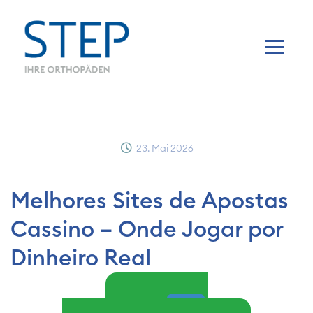
23. Mai 2026
Melhores Sites de Apostas
Cassino – Onde Jogar por
Dinheiro Real