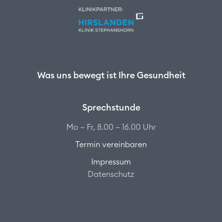
Was uns bewegt ist Ihre Gesundheit
Sprechstunde
Mo – Fr, 8.00 – 16.00 Uhr
Termin vereinbaren
Impressum
Datenschutz