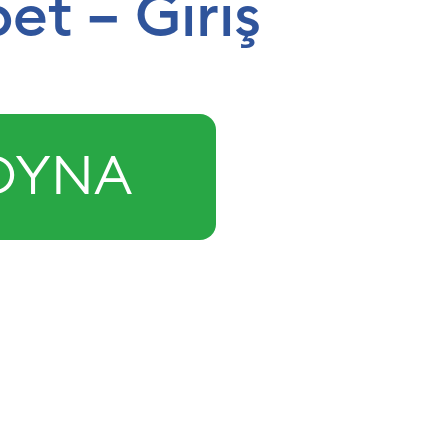
et – Giriş
 OYNA