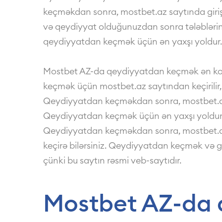
keçməkdan sonra, mostbet.az saytında giriş
və qeydiyyat olduğunuzdan sonra tələblərini
qeydiyyatdan keçmək üçün ən yaxşı yoldur.
Mostbet AZ-da qeydiyyatdan keçmək ən kolay 
keçmək üçün mostbet.az saytından keçirilir,
Qeydiyyatdan keçməkdan sonra, mostbet.a
Qeydiyyatdan keçmək üçün ən yaxşı yoldur, 
Qeydiyyatdan keçməkdan sonra, mostbet.az
keçirə bilərsiniz. Qeydiyyatdan keçmək və giri
çünki bu saytın rəsmi veb-saytıdır.
Mostbet AZ-da