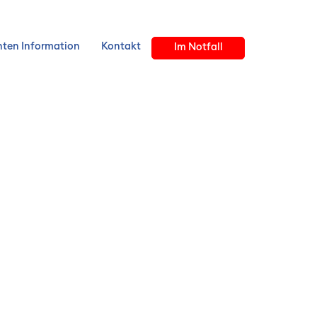
nten Information
Kontakt
Im Notfall