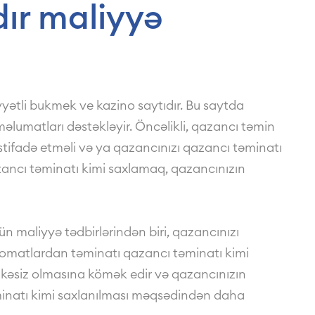
dır maliyyə
ətli bukmek ve kazino saytıdır. Bu saytda
əlumatları dəstəkləyir. Öncəlikli, qazancı təmin
ifadə etməli və ya qazancınızı qazancı təminatı
ncı təminatı kimi saxlamaq, qazancınızın
maliyyə tədbirlərindən biri, qazancınızı
omatlardan təminatı qazancı təminatı kimi
lükəsiz olmasına kömək edir və qazancınızın
əminatı kimi saxlanılması məqsədindən daha