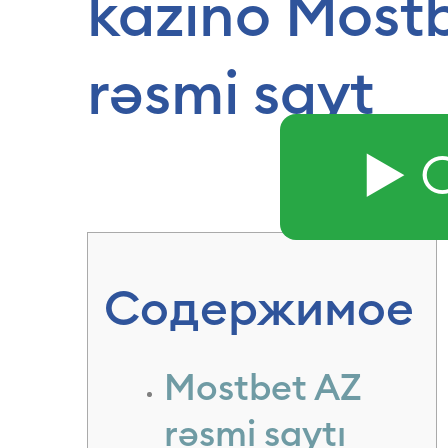
kazino Mostb
rəsmi sayt
▶️
Содержимое
Mostbet AZ
rəsmi saytı