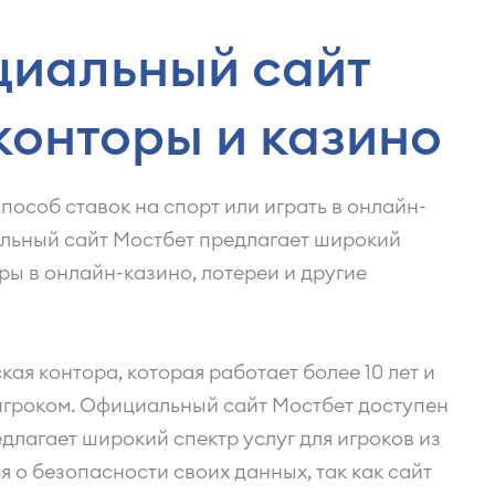
циальный сайт
конторы и казино
особ ставок на спорт или играть в онлайн-
альный сайт Мостбет предлагает широкий
гры в онлайн-казино, лотереи и другие
ая контора, которая работает более 10 лет и
игроком. Официальный сайт Мостбет доступен
едлагает широкий спектр услуг для игроков из
я о безопасности своих данных, так как сайт