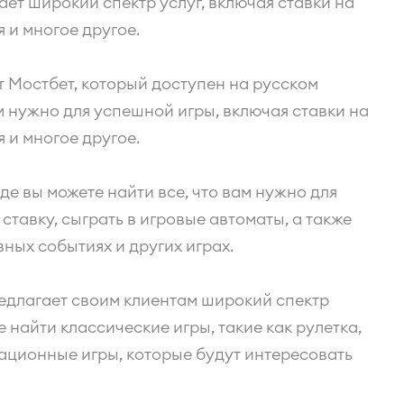
ает широкий спектр услуг, включая ставки на
 и многое другое.
т Мостбет, который доступен на русском
ам нужно для успешной игры, включая ставки на
 и многое другое.
де вы можете найти все, что вам нужно для
ставку, сыграть в игровые автоматы, а также
ных событиях и других играх.
редлагает своим клиентам широкий спектр
е найти классические игры, такие как рулетка,
овационные игры, которые будут интересовать