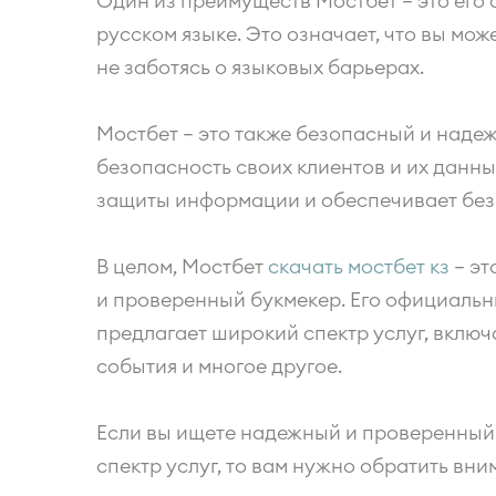
Один из преимуществ Мостбет – это его
русском языке. Это означает, что вы може
не заботясь о языковых барьерах.
Мостбет – это также безопасный и наде
безопасность своих клиентов и их данны
защиты информации и обеспечивает безо
В целом, Мостбет
скачать мостбет кз
– эт
и проверенный букмекер. Его официальны
предлагает широкий спектр услуг, включ
события и многое другое.
Если вы ищете надежный и проверенный
спектр услуг, то вам нужно обратить вн