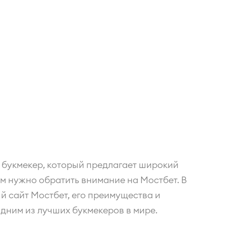
 букмекер, который предлагает широкий
ам нужно обратить внимание на Мостбет. В
 сайт Мостбет, его преимущества и
одним из лучших букмекеров в мире.