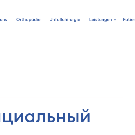
 uns
Orthopädie
Unfallchirurgie
Leistungen
Patie
Schulter
Hüfte
Knie
Ellenbogen
Brüche
Künstlicher Gelenkersatz
ициальный