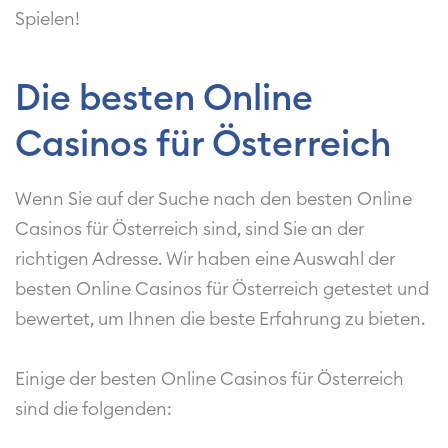
Spielen!
Die besten Online
Casinos für Österreich
Wenn Sie auf der Suche nach den besten Online
Casinos für Österreich sind, sind Sie an der
richtigen Adresse. Wir haben eine Auswahl der
besten Online Casinos für Österreich getestet und
bewertet, um Ihnen die beste Erfahrung zu bieten.
Einige der besten Online Casinos für Österreich
sind die folgenden: