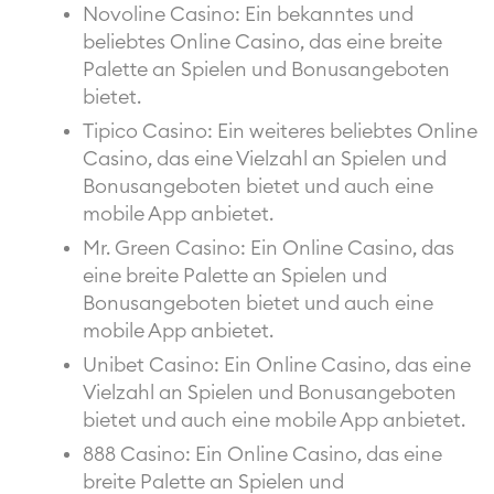
Novoline Casino: Ein bekanntes und
beliebtes Online Casino, das eine breite
Palette an Spielen und Bonusangeboten
bietet.
Tipico Casino: Ein weiteres beliebtes Online
Casino, das eine Vielzahl an Spielen und
Bonusangeboten bietet und auch eine
mobile App anbietet.
Mr. Green Casino: Ein Online Casino, das
eine breite Palette an Spielen und
Bonusangeboten bietet und auch eine
mobile App anbietet.
Unibet Casino: Ein Online Casino, das eine
Vielzahl an Spielen und Bonusangeboten
bietet und auch eine mobile App anbietet.
888 Casino: Ein Online Casino, das eine
breite Palette an Spielen und