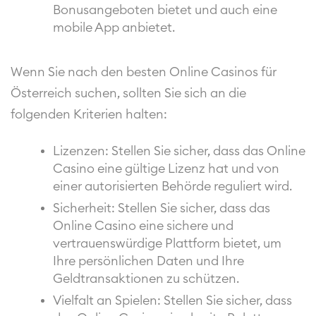
Bonusangeboten bietet und auch eine
mobile App anbietet.
Wenn Sie nach den besten Online Casinos für
Österreich suchen, sollten Sie sich an die
folgenden Kriterien halten:
Lizenzen: Stellen Sie sicher, dass das Online
Casino eine gültige Lizenz hat und von
einer autorisierten Behörde reguliert wird.
Sicherheit: Stellen Sie sicher, dass das
Online Casino eine sichere und
vertrauenswürdige Plattform bietet, um
Ihre persönlichen Daten und Ihre
Geldtransaktionen zu schützen.
Vielfalt an Spielen: Stellen Sie sicher, dass