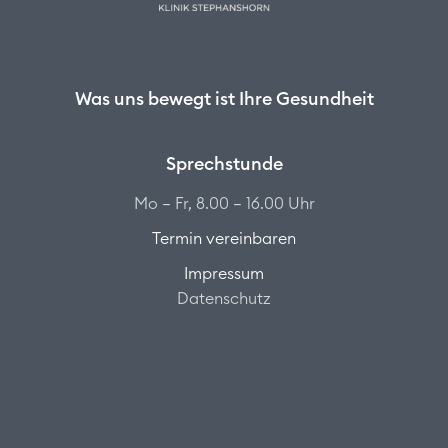
Was uns bewegt ist Ihre Gesundheit
Sprechstunde
Mo – Fr, 8.00 – 16.00 Uhr
Termin vereinbaren
Impressum
Datenschutz