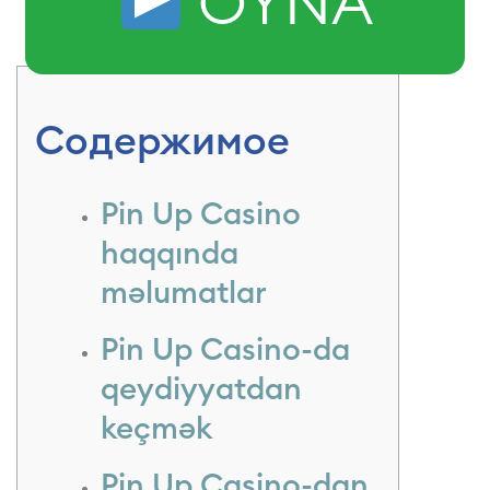
OYNA
Содержимое
Pin Up Casino
haqqında
məlumatlar
Pin Up Casino-da
qeydiyyatdan
keçmək
Pin Up Casino-dan