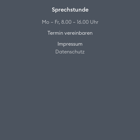
Sprechstunde
Mo – Fr, 8.00 – 16.00 Uhr
Termin vereinbaren
Impressum
Datenschutz