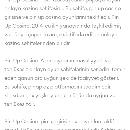
onlayn kazino səhifəsidir. Bu səhifə, pin up casino
girişinə və pin up casino oyunlarını təklif edir. Pin
Up Casino, 2014-cü ilin yanayıqında təşkil edilmiş
və dünya çapında ən çox istifadə edilən onlayn
kazino səhifələrindən biridir.
Pin Up Casino, Azərbaycanın məsuliyyətli və
təhlükəsiz onlayn oyun səhifələrinin sənədini təmin
edən qanunlara uyğun şəkildə faaliyyət göstərir.
Bu səhifə, pinap az platformasını təqdim edir,
kiçikdən çox yaşlı oyunçular üçün da uyğun və
təhlükəsizdir.
Pin Up Casino, pin up girişinə və oyunları təklif