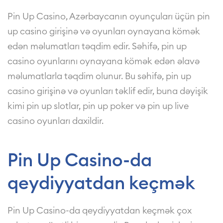
Pin Up Casino, Azərbaycanın oyunçuları üçün pin
up casino girişinə və oyunları oynayana kömək
edən məlumatları təqdim edir. Səhifə, pin up
casino oyunlarını oynayana kömək edən əlavə
məlumatlarla təqdim olunur. Bu səhifə, pin up
casino girişinə və oyunları təklif edir, buna dəyişik
kimi pin up slotlar, pin up poker və pin up live
casino oyunları daxildir.
Pin Up Casino-da
qeydiyyatdan keçmək
Pin Up Casino-da qeydiyyatdan keçmək çox