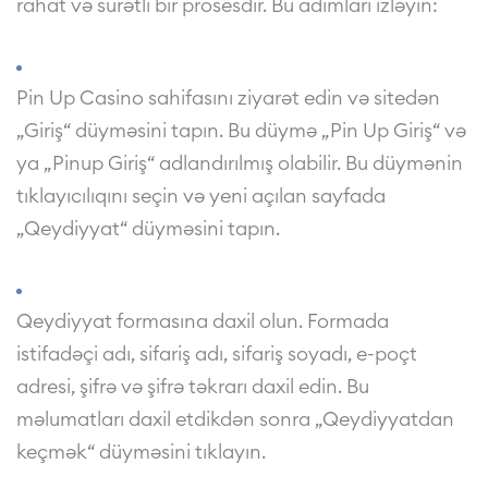
rahat və sürətli bir prosesdir. Bu adımları izləyin:
Pin Up Casino sahifasını ziyarət edin və sitedən
„Giriş“ düyməsini tapın. Bu düymə „Pin Up Giriş“ və
ya „Pinup Giriş“ adlandırılmış olabilir. Bu düymənin
tıklayıcılıqını seçin və yeni açılan sayfada
„Qeydiyyat“ düyməsini tapın.
Qeydiyyat formasına daxil olun. Formada
istifadəçi adı, sifariş adı, sifariş soyadı, e-poçt
adresi, şifrə və şifrə təkrarı daxil edin. Bu
məlumatları daxil etdikdən sonra „Qeydiyyatdan
keçmək“ düyməsini tıklayın.