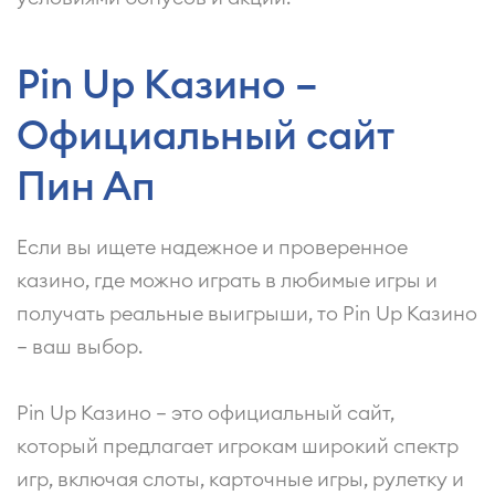
Pin Up Казино –
Официальный сайт
Пин Ап
Если вы ищете надежное и проверенное
казино, где можно играть в любимые игры и
получать реальные выигрыши, то Pin Up Казино
– ваш выбор.
Pin Up Казино – это официальный сайт,
который предлагает игрокам широкий спектр
игр, включая слоты, карточные игры, рулетку и