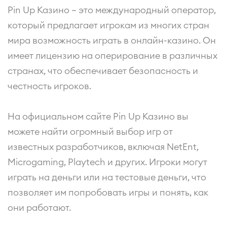
Pin Up Казино – это международный оператор,
который предлагает игрокам из многих стран
мира возможность играть в онлайн-казино. Он
имеет лицензию на оперирование в различных
странах, что обеспечивает безопасность и
честность игроков.
На официальном сайте Pin Up Казино вы
можете найти огромный выбор игр от
известных разработчиков, включая NetEnt,
Microgaming, Playtech и других. Игроки могут
играть на деньги или на тестовые деньги, что
позволяет им попробовать игры и понять, как
они работают.