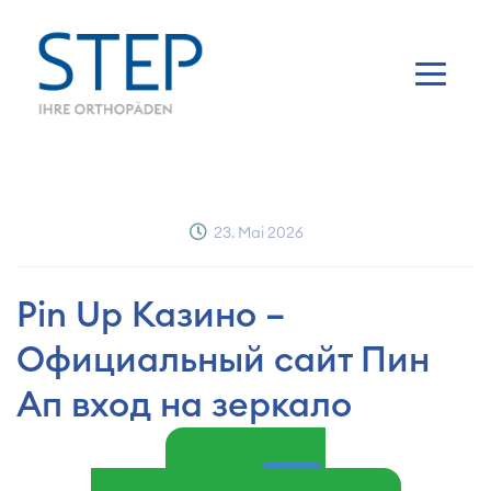
23. Mai 2026
Pin Up Казино –
Официальный сайт Пин
Ап вход на зеркало