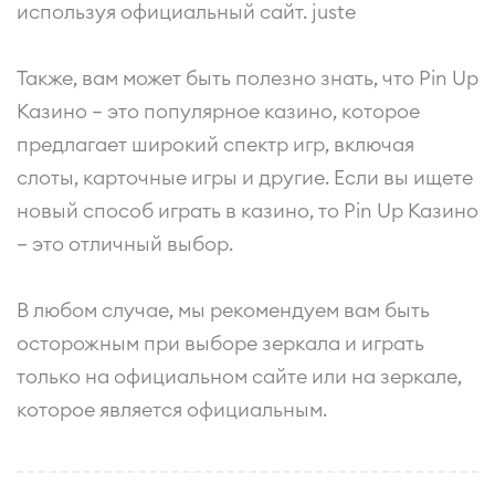
используя официальный сайт. juste
Также, вам может быть полезно знать, что Pin Up
Казино – это популярное казино, которое
предлагает широкий спектр игр, включая
слоты, карточные игры и другие. Если вы ищете
новый способ играть в казино, то Pin Up Казино
– это отличный выбор.
В любом случае, мы рекомендуем вам быть
осторожным при выборе зеркала и играть
только на официальном сайте или на зеркале,
которое является официальным.