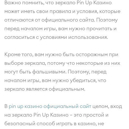
Важно помнить, что зеркало Pin Up Казино
может иметь свои правила и условия, которые
отличаются от официального сайта. Поэтому
перед началом игры, вам нужно прочитать и
согласиться с условиями использования.
Кроме того, вам нужно быть осторожным при
выборе зеркала, потому что некоторые из них
могут быть фальшивыми. Поэтому, перед
началом игры, вам нужно убедиться, что
зеркало является официальным.
В
pin up казино официальный сайт
целом, вход
на зеркало Pin Up Казино – это простой и
безопасный способ играть в казино, не