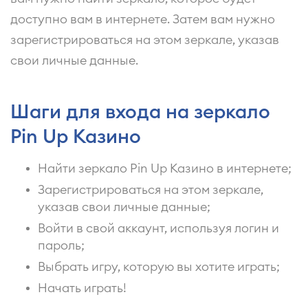
доступно вам в интернете. Затем вам нужно
зарегистрироваться на этом зеркале, указав
свои личные данные.
Шаги для входа на зеркало
Pin Up Казино
Найти зеркало Pin Up Казино в интернете;
Зарегистрироваться на этом зеркале,
указав свои личные данные;
Войти в свой аккаунт, используя логин и
пароль;
Выбрать игру, которую вы хотите играть;
Начать играть!