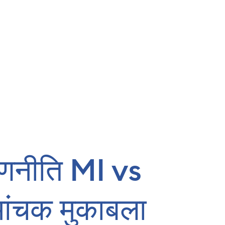
रणनीति MI vs
ांचक मुकाबला