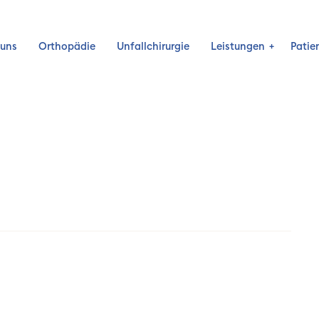
 uns
Orthopädie
Unfallchirurgie
Leistungen
Patie
Schulter
Hüfte
Knie
Ellenbogen
Brüche
Künstlicher Gelenkersatz